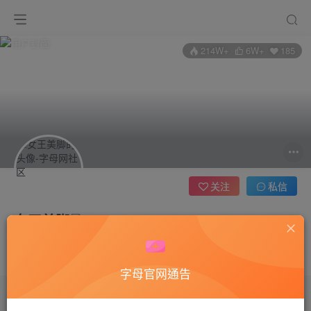
214W+
6W+
185
关注
私信
女王美脚
管理员
这家伙很懒，什么都没有写...
字母官网通告
文章
5959
收藏
0
评论
7
版块
0
帖子
0
粉丝
185